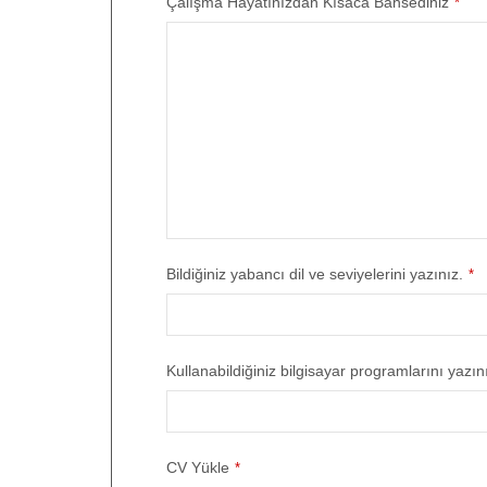
Çalışma Hayatınızdan Kısaca Bahsediniz
*
Bildiğiniz yabancı dil ve seviyelerini yazınız.
*
Kullanabildiğiniz bilgisayar programlarını yazın
CV Yükle
*