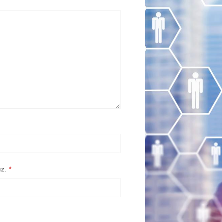
ız.
*