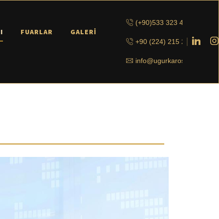
(+90)533 323 42 93
I
FUARLAR
GALERI
+90 (224) 215 21 42
info@ugurkaroser.com