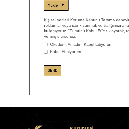
Yükle
Kişisel Verileri Koruma Kanunu Tarama deneyimin
reklamlar veya içerik sunmak ve trafiğimizi anal
kullanıyoruz. "Tümünü Kabul Et"e tıklayarak, t
vermiş olursunuz.
Okudum, Anladım Kabul Ediyorum
Kabul Etmiyorum
SEND
This
field
should
be
left
blank
Kurumsal