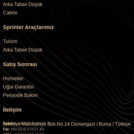
Arka Taban Düşük
Cabrio
Sprinter Araçlarımız
Turizm
Arka Taban Düşük
Satış Sonrası
Hizmetler
Uğur Garantisi
Periyodik Bakım
İletişim
İsmetiye Mah.İstinye Sok.No.14 Osmangazi / Bursa / Türkiye
Telefon:
+90 (224) 215 21 42
Fax:
+90 (224) 215 21 43