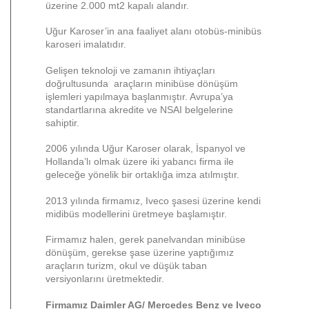
üzerine 2.000 mt2 kapalı alandır.
Uğur Karoser’in ana faaliyet alanı otobüs-minibüs
karoseri imalatıdır.
Gelişen teknoloji ve zamanın ihtiyaçları
doğrultusunda araçların minibüse dönüşüm
işlemleri yapılmaya başlanmıştır. Avrupa’ya
standartlarına akredite ve NSAI belgelerine
sahiptir.
2006 yılında Uğur Karoser olarak, İspanyol ve
Hollanda’lı olmak üzere iki yabancı firma ile
geleceğe yönelik bir ortaklığa imza atılmıştır.
2013 yılında firmamız, Iveco şasesi üzerine kendi
midibüs modellerini üretmeye başlamıştır.
Firmamız halen, gerek panelvandan minibüse
dönüşüm, gerekse şase üzerine yaptığımız
araçların turizm, okul ve düşük taban
versiyonlarını üretmektedir.
Firmamız Daimler AG/ Mercedes Benz ve Iveco