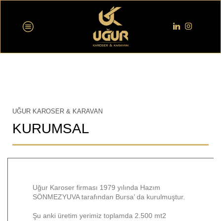
UĞUR KAROSER & KARAVAN
KURUMSAL
Uğur Karoser firması 1979 yılında Hazım
SÖNMEZYUVA tarafından Bursa’ da kurulmuştur.
Şu anki üretim yerimiz toplamda 2.500 mt2