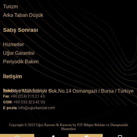
Turizm
Arka Taban Düşük
Satış Sonrası
Hizmetler
Uğur Garantisi
Periyodik Bakım
İletişim
İsmetiye Mah.İstinye Sok.No.14 Osmangazi / Bursa / Türkiye
Telefon:
+90 (224) 215 21 42
Fax:
+90 (224) 215 21 43
GSM:
+90 533 323 42 93
E-posta:
info@ugurkaroser.com
Copyright © 2023 Uğur Karoser & Karavan by
F2F Bilişim Reklam ve Danışmanlık
Hizmetleri