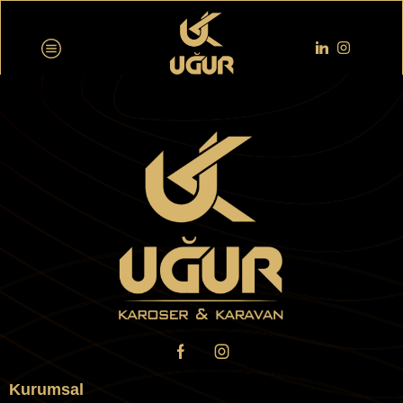
[profilepress-member-directory id=”1″]
Kurumsal