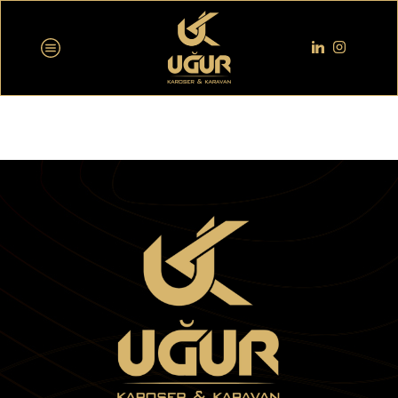
Merhaba dünya!
22 Haziran 2022
/
Posted by
vedsadmin
/
528
WordPress’e hoş geldiniz. Bu sizin ilk yazınız. Bu yazıyı
düzenleyin ya da silin. Sonra yazmaya başlayın!