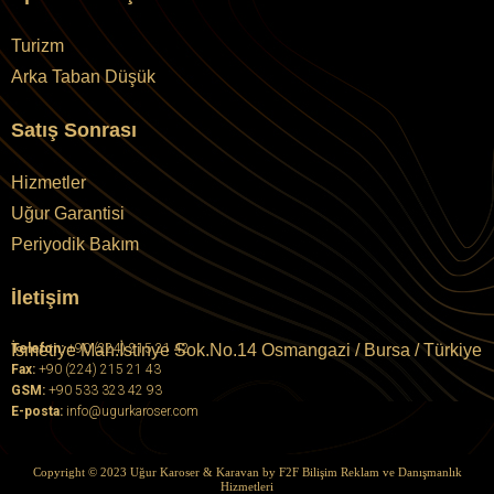
Turizm
Arka Taban Düşük
Satış Sonrası
Hizmetler
Uğur Garantisi
Periyodik Bakım
İletişim
İsmetiye Mah.İstinye Sok.No.14 Osmangazi / Bursa / Türkiye
Telefon:
+90 (224) 215 21 42
Fax:
+90 (224) 215 21 43
GSM:
+90 533 323 42 93
E-posta:
info@ugurkaroser.com
Copyright © 2023 Uğur Karoser & Karavan by
F2F Bilişim Reklam ve Danışmanlık
Hizmetleri